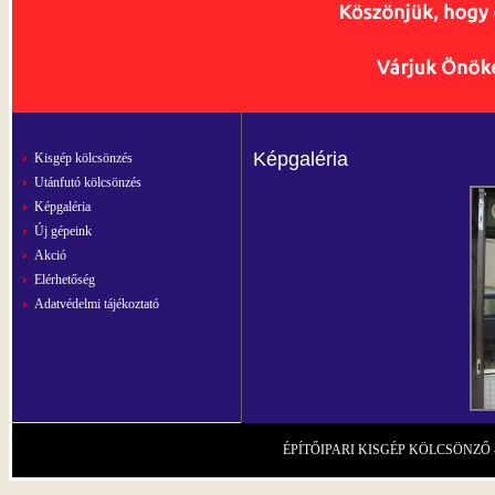
Képgaléria
Kisgép kölcsönzés
Utánfutó kölcsönzés
Képgaléria
Új gépeink
Akció
Elérhetőség
Adatvédelmi tájékoztató
ÉPÍTŐIPARI KISGÉP KÖLCSÖNZŐ - Gárd