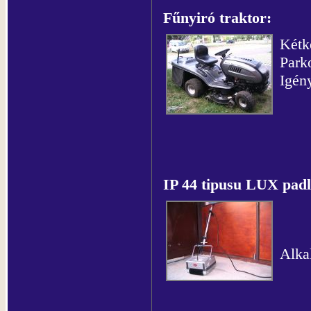
Fűnyiró traktor:
Kétk
Parko
Igény
IP 44 tipusu LUX padl
Alkal