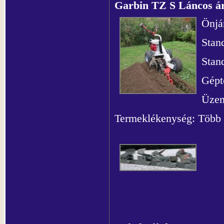
Garbin TZ S Láncos á
Önjá
Stan
Stan
Gépt
Üzem
Termeklékenység: Több 