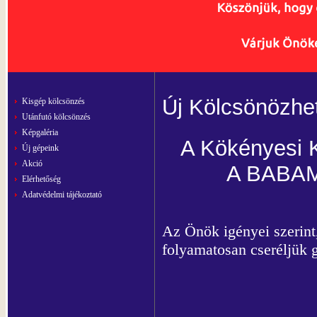
Új Kölcsönözhe
Kisgép kölcsönzés
Utánfutó kölcsönzés
Képgaléria
A Kökényesi K
Új gépeink
Akció
A BABA
Elérhetőség
Adatvédelmi tájékoztató
Az Önök igényei szerint
folyamatosan cseréljük 