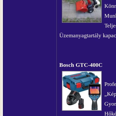
Könn
Munk
Telj
Üzemanyagtartály kapacit
Bosch GTC-400C
Prof
„Kép
Gyor
Hőké