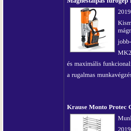
Mágnestalpas fúrógé
2019.
Kismé
mágn
jobb-
MK2 
és maximális funkcionali
a rugalmas munkavégzés
Krause Monto Protec G
Munk
2019