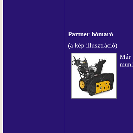
Partner hómaró
(a kép illusztráció)
Már 
munká