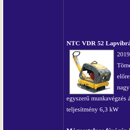
NTC VDR 52 Lapvibrá
2019
Töme
előre
nagy
egyszerű munkavégzés á
teljesítmény 6,3 kW