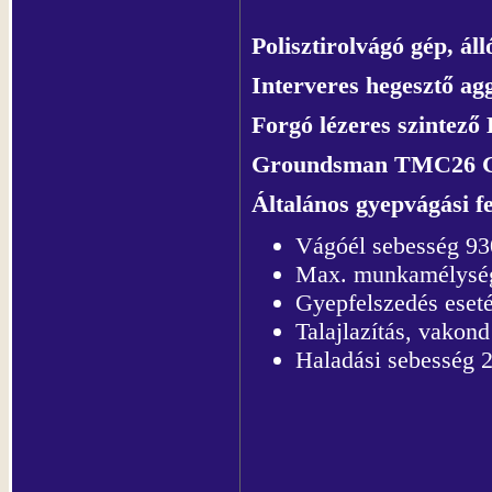
Polisztirolvágó gép, ál
Interveres hegesztő ag
Forgó lézeres szintez
Groundsman TMC26 G
Általános gyepvágási f
Vágóél sebesség 93
Max. munkamélység 
Gyepfelszedés eset
Talajlazítás, vakon
Haladási sebesség 