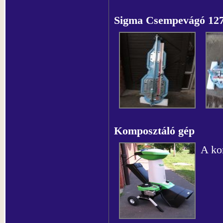
Sigma Csempevágó 12
Komposztáló gép
A ko