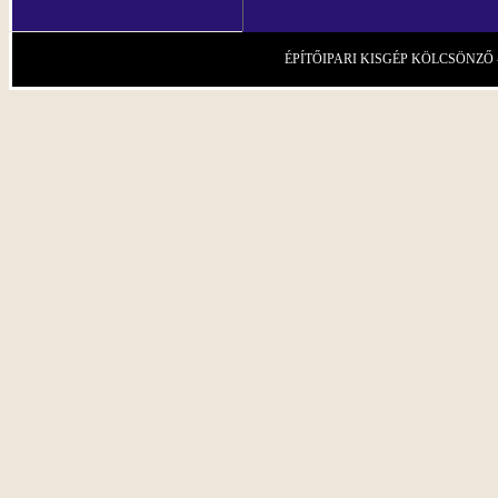
ÉPÍTŐIPARI KISGÉP KÖLCSÖNZŐ - Gárd