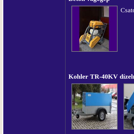
Csato
Kohler TR-40KV dízelm